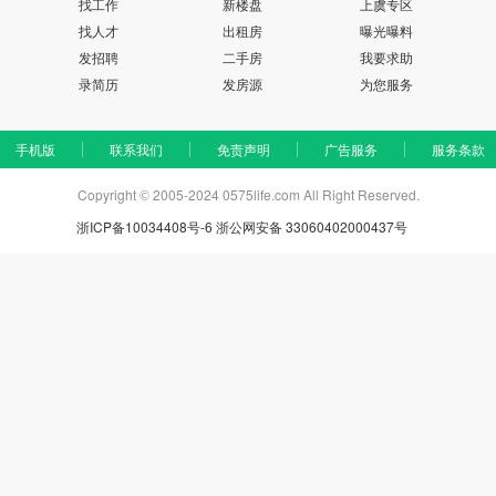
找工作
新楼盘
上虞专区
找人才
出租房
曝光曝料
发招聘
二手房
我要求助
录简历
发房源
为您服务
手机版
联系我们
免责声明
广告服务
服务条款
Copyright
2005-2024 0575life.com All Right Reserved.
©
浙ICP备10034408号-6
浙公网安备 33060402000437号