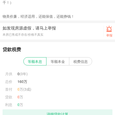
千！）
物美价廉，经济适用，还能保值，还能挣钱！
如发现房源虚假，请马上举报
本房已售或不存在/价格不真实
举报
贷款税费
等额本息
等额本金
税费信息
月供
0
(
0
年)
总价
160万
首付
0
万(3成)
贷款
0
万
利息
0
万
详细贷款计算