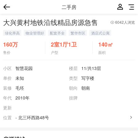
二手房
大兴黄村地铁沿线精品房源急售
6042人浏览
绿化率高
物业管理好
配套齐全
繁华市区
酒店式公寓
160
万
2室1厅1卫
140
㎡
售价
户型
面积
小区
智慧花园
楼层
11
/共13层
单价
未知
类型
写字楼
装修
毛坯
朝向
朝南
年代
2010年
挂牌
更新
位置
-
北三环西路48号