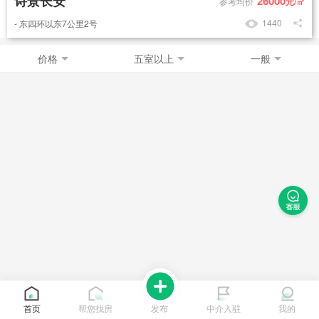
诗景长安
26000
参考均价
元/㎡
1440
- 东四环以东7公里2号
价格
五室以上
一般
首页
帮您找房
发布
中介入驻
我的