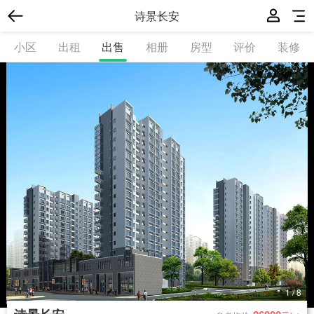
诗景长安
小区
出租
出售
相册
房型
评价
装修
1
/
8