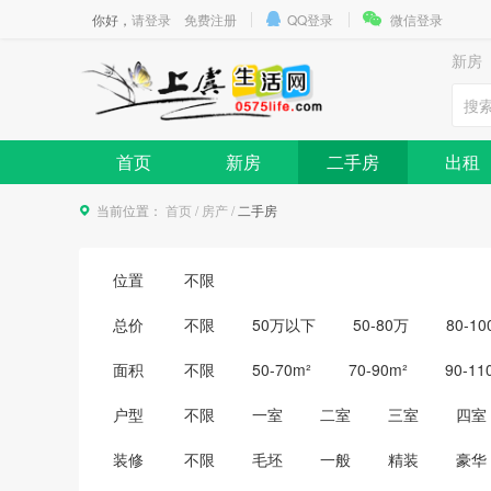
你好，
请登录
免费注册
QQ登录
微信登录
新房
首页
新房
二手房
出租
当前位置：
首页
/
房产
/
二手房
位置
不限
总价
不限
50万以下
50-80万
80-1
350-400万
400-500万
500万以上
面积
不限
50-70m²
70-90m²
90-11
户型
不限
一室
二室
三室
四室
装修
不限
毛坯
一般
精装
豪华