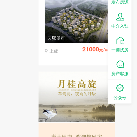
发布房源
中介入驻
云熙望府
21000
一键找房
元/㎡
上虞
房产客服
公众号