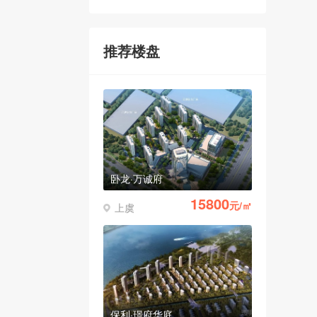
推荐楼盘
卧龙·万诚府
15800
元/㎡
上虞
保利·璟府华庭