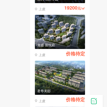
19200
元/㎡
上虞
龙盛·晨悦府
价格待定
上虞
君尊美邸
价格待定
上虞