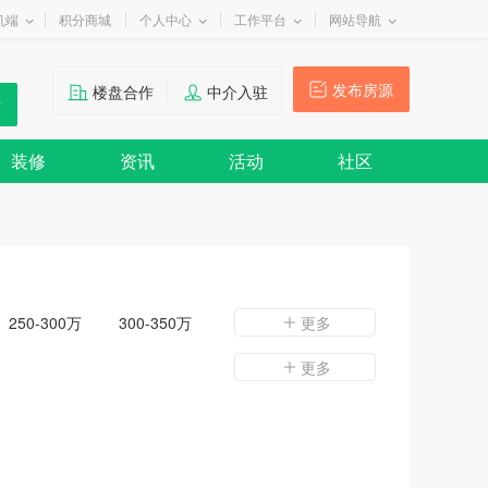
机端
积分商城
个人中心
工作平台
网站导航
发布房源
楼盘合作
中介入驻
装修
资讯
活动
社区
250-300万
300-350万
更多
更多