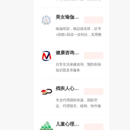
营国际、国内快递业务的港资
美女瑜伽速成班
09-01
快递企业
美女瑜伽速成班
北新桥中医院
08-30
瑜伽培训，精品就业班，证书
德胜门长途汽车站
08-30
+技能+就业一步到位，实用教
程，实战教学
延庆长途汽车站
08-30
健康咨询热线
马圈汽车站
08-30
日常生活保健咨询、预防疾病
知识普及等服务
供电热线
08-30
残疾人心理咨询
专业代理国际快递、国际空
运、代理报关、核销、快件服
务：一级代理TNT 天地物流、
DHL中外运敦豪 、 EMS 全球
特快专递、 UPS 联合包裹、
儿童心理咨询
FEDEX 联邦快递、日本佐川急