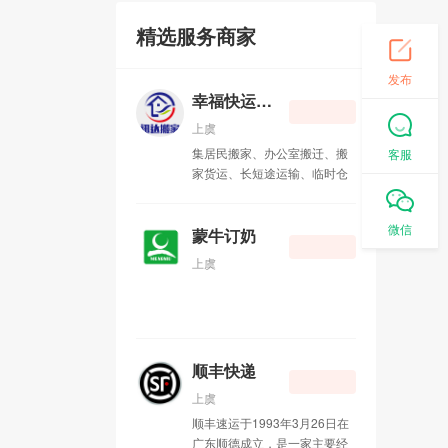
精选服务商家
北京西站问讯
08-30
北京南站问讯
发布
08-30
幸福快运搬家公司
自来水报修热线
08-30
上虞
集居民搬家、办公室搬迁、搬
客服
燃气报修热线
08-30
家货运、长短途运输、临时仓
储、物品包装、拆装家具、计
失物招领
08-30
时工服务、钢琴搬运、重型设
微信
备迁移、空调移机、服务器搬
蒙牛订奶
迁为一体的大型搬家公司
24小时反扒
08-30
上虞
幸福快运搬家公司
10-09
蒙牛订奶
09-02
顺丰快递
健康咨询热线
09-01
上虞
顺丰速运于1993年3月26日在
顺丰快递
09-01
广东顺德成立，是一家主要经