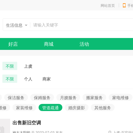
网站首页
手
生活信息
好店
商城
活动
不限
上虞
不限
个人
商家
保洁服务
保姆服务
月嫂服务
搬家服务
家电维修
维修
家装维修
管道疏通
婚庆摄影
其他服务
出售新旧空调
神太太阳能
于
2023-07-03
发布
上虞
-
百官街