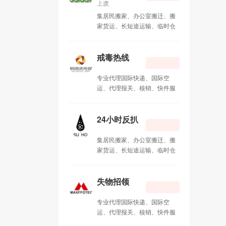
上虞
便
集居民搬家、办公室搬迁、搬
家货运、长短途运输、临时仓
储、物品包装、拆装家具、计
时工服务、钢琴搬运、重型设
备迁移、空调移机、服务器搬
戒毒热线
迁为一体的大型搬家公司
专业代理国际快递、国际空
运、代理报关、核销、快件服
务：一级代理TNT 天地物流、
DHL中外运敦豪 、 EMS 全球
特快专递、 UPS 联合包裹、
24小时反扒
FEDEX 联邦快递、日本佐川急
便
集居民搬家、办公室搬迁、搬
家货运、长短途运输、临时仓
储、物品包装、拆装家具、计
时工服务、钢琴搬运、重型设
备迁移、空调移机、服务器搬
失物招领
迁为一体的大型搬家公司
专业代理国际快递、国际空
运、代理报关、核销、快件服
务：一级代理TNT 天地物流、