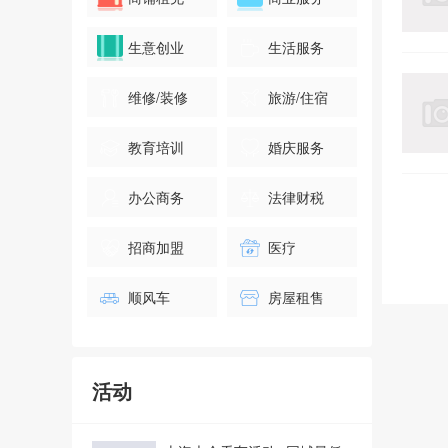
生意创业
生活服务
维修/装修
旅游/住宿
上海大众看车活动--同城最低
教育培训
婚庆服务
价,不要错过~
报名
0人已报名
办公商务
法律财税
绍兴时光机亲子剧场上虞首演
招商加盟
医疗
报名
0人已报名
顺风车
房屋租售
上海大众看车活动--同城最低
价,不要错过~
活动
报名
0人已报名